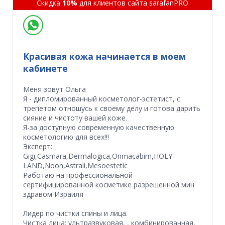
Скидка
10%
для клиентов сайта sarafanPRO
Красивая кожа начинается в моем
кабинете
Меня зовут Ольга
Я - дипломированный косметолог-эстетист, с
трепетом отношусь к своему делу и готова дарить
сияние и чистоту вашей коже.
Я-за доступную современную качественную
косметологию для всех!!!
Эксперт:
Gigi,Casmara,Dermalogica,Onmacabim,HOLY
LAND,Noon,Astrali,Mesoestetic
Работаю на профессиональной
сертифицированной косметике разрешенной мин
здравом Израиля
Лидер по чистки спины и лица.
Чистка лица: ультразвуковая, , комбинированная,