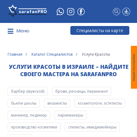
Что
Вы
ищете?
Специалисты на карте
Меню
Главная
Каталог Специалистов
Услуги Красоты
НАША РАССЫЛКА
УСЛУГИ КРАСОТЫ В ИЗРАИЛЕ – НАЙДИТЕ
СВОЕГО МАСТЕРА НА SARAFANPRO
барбер (мужской)
брови, ресницы, перманент
бьюти школы
визажисты
косметологи, эстетисты
маникюр, педикюр
парикмахеры
производство косметики
стилисты, имиджмейкеры