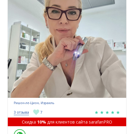
Ришон-ле-Цион, Израиль
3 отзыва
7
Скидка
10%
для клиентов сайта sarafanPRO