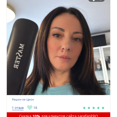
Ришон ле Цион
1 отзыв
18
Скидка
10%
для клиентов сайта sarafanPRO