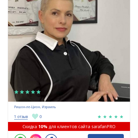
Ришон-ле-Цион, Израиль
1 отзыв
0
Скидка
10%
для клиентов сайта sarafanPRO