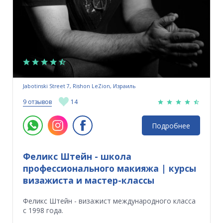
Jabotinski Street 7, Rishon LeZion, Израиль
9 отзывов
14
Подробнее
Феликс Штейн - школа
профессионального макияжа | курсы
визажиста и мастер-классы
Феликс Штейн - визажист международного класса
с 1998 года.