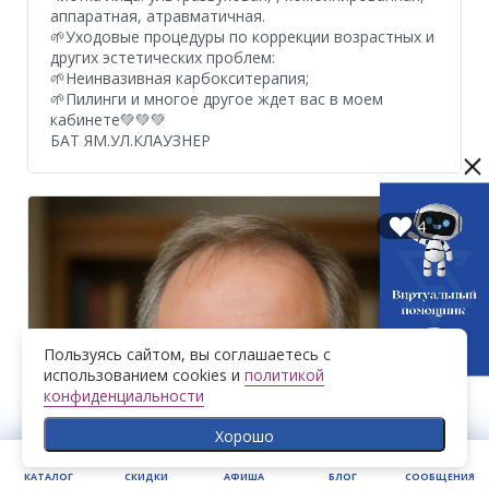
аппаратная, атравматичная.
🌱Уходовые процедуры по коррекции возрастных и
других эстетических проблем:
🌱Неинвазивная карбокситерапия;
🌱Пилинги и многое другое ждет вас в моем
кабинете💚💚💚
БАТ ЯМ.УЛ.КЛАУЗНЕР
4
Пользуясь сайтом, вы соглашаетесь с
использованием cookies и
политикой
конфиденциальности
Хорошо
КАТАЛОГ
СКИДКИ
АФИША
БЛОГ
СООБЩЕНИЯ