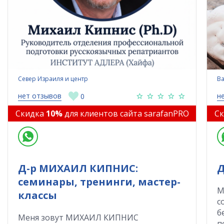
Север Израиля и центр
Ba
нет отзывов
н
0
Скидка
10%
для клиентов сайта sarafanPRO
С
Д-р МИХАИЛ КИПНИС:
Д
семинары, тренинги, мастер-
М
классы
с
б
Меня зовут МИХАИЛ КИПНИС
п