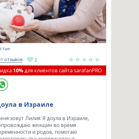
t Yam
ет отзывов
2
кидка
10%
для клиентов сайта sarafanPRO
оула в Израиле
еня зовут Лилия. Я доула в Израиле,
опровождаю женщин во время
еременности и родов, помогаю
одготовиться к материнству и