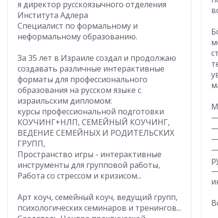
я директор русскоязычного отделения
в
Института Адлера
Специалист по формальному и
Б
неформальному образованию.
м
с
За 35 лет в Израиле создал и продолжаю
т
создавать различные интерактивные
у
форматы для профессионального
м
образования на русском языке с
израильским дипломом:
М
курсы профессиональной подготовки
—
КОУЧИНГ+НЛП, СЕМЕЙНЫЙ КОУЧИНГ,
—
ВЕДЕНИЕ СЕМЕЙНЫХ И РОДИТЕЛЬСКИХ
—
ГРУПП,
—
Пространство игры - интерактивные
р
инструменты для групповой работы,
—
Работа со стрессом и кризисом...
и
Арт коуч, семейный коуч, ведущий групп,
В
психологических семинаров и тренингов...