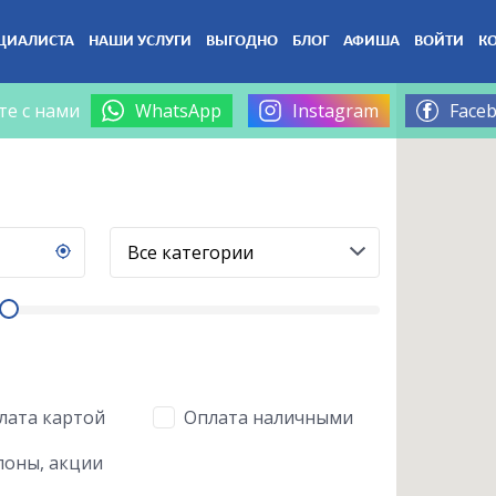
ЦИАЛИСТА
НАШИ УСЛУГИ
ВЫГОДНО
БЛОГ
АФИША
ВОЙТИ
К
те с нами
WhatsApp
Instagram
Face
лата картой
Оплата наличными
оны, акции