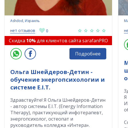
Ashdod, Израиль
Ma
нет отзывов
н
0
Скидка
10%
для клиентов сайта sarafanPRO
Подробнее
М
ш
Ольга Шнейдеров-Детин -
о
обучение энергопсихологии и
системе E.I.T.
З
Я
Здравствуйте! Я Ольга Шнейдеров-Детин
И
- автор системы E.I.T. (Energy Information
о
Therapy), практикующий инфотерапевт,
энергопсихолог, остеопат и
С
руководитель колледжа «Интера».