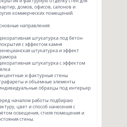
окрытия и фактурную отделку стен для
вартир, домов, офисов, салонов и
ругих коммерческих помещений.
сновные направления:
 декоративная штукатурка под бетон
 покрытия с эффектом камня
 венецианская штукатурка и эффект
рамора
 декоративная штукатурка с эффектом
ёлка
 акцентные и фактурные стены
 трафареты и объёмные элементы
 индивидуальные образцы под интерьер
еред началом работы подбираю
актуру, цвет и способ нанесения с
чётом освещения, стиля помещения и
остояния стены.