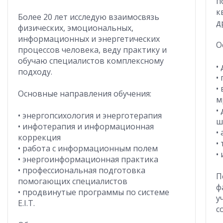
п
к
Более 20 лет исследую взаимосвязь
д
физических, эмоциональных,
информационных и энергетических
О
процессов человека, веду практику и
обучаю специалистов комплексному
•
подходу.
•
•
Основные направления обучения:
м
•
• энергопсихология и энерготерапия
ш
• инфотерапия и информационная
•
коррекция
•
• работа с информационным полем
•
• энергоинформационная практика
• профессиональная подготовка
П
помогающих специалистов
ф
• продвинутые программы по системе
у
E.I.T.
с