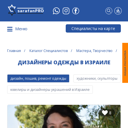
Что
Вы
ищете?
Специалисты на карте
Меню
Главная
Каталог Специалистов
Мастера, Творчество
Диз
НАША РАССЫЛКА
ДИЗАЙНЕРЫ ОДЕЖДЫ В ИЗРАИЛЕ
дизайн, пошив, ремонт одежды
художники, скульпторы
ювелиры и дизайнеры украшений в Израиле
8