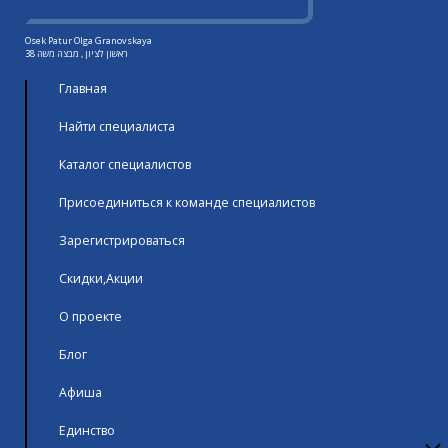
Osek Patur Olga Granovskaya
ראשון לציון , מבצה משה 38
Главная
Найти специалиста
Каталог специалистов
Присоединиться к команде специалистов
Зарегистрироваться
Скидки,Акции
О проекте
Блог
Афиша
Единство