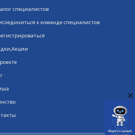
алог специалистов
исоединиться к команде специалистов
регистрироваться
идки,Акции
роекте
г
иша
инство
нтакты