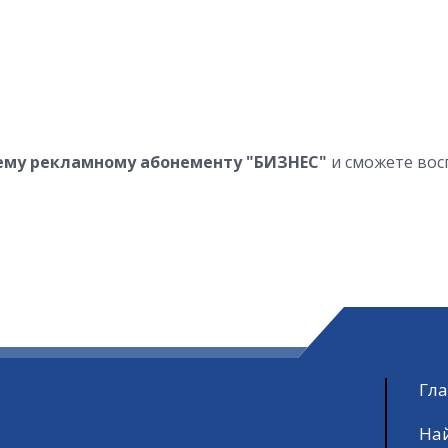
ему рекламному абонементу "БИЗНЕС"
и сможете во
Гл
На