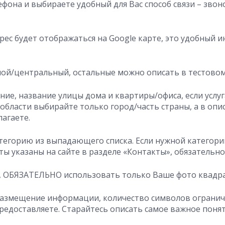
ефона и выбираете удобный для Вас способ связи – звон
рес будет отображаться на Google карте, это удобный и
ной/центральный, остальные можно описать в тестовом
ие, название улицы дома и квартиры/офиса, если услуга
области выбирайте только город/часть страны, а в оп
лагаете.
тегорию из выпадающего списка. Если нужной категории
ы указаны на сайте в разделе «Контакты», обязательн
», ОБЯЗАТЕЛЬНО использовать только Ваше фото квадр
 размещение информации, количество символов ограниче
предоставляете. Старайтесь описать самое важное поня