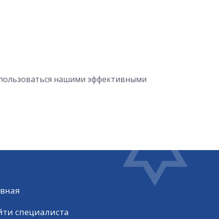
спользоваться нашими эффективными
авная
йти специалиста