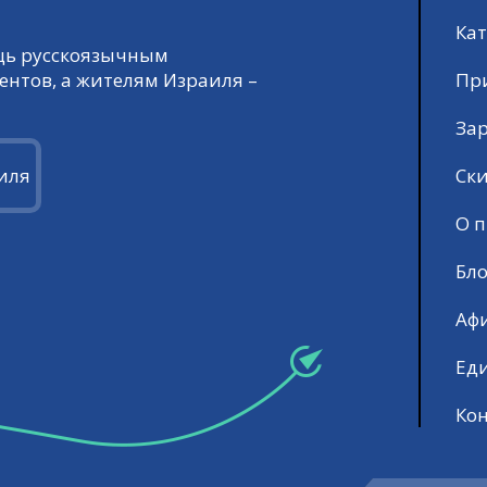
Кат
ощь русскоязычным
Пр
ентов, а жителям Израиля –
За
Ск
иля
О п
Бло
Аф
Ед
Ко