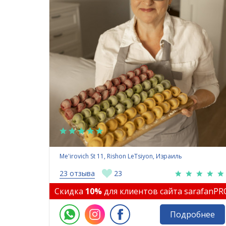
Me'irovich St 11, Rishon LeTsiyon, Израиль
23 отзыва
23
Скидка
10%
для клиентов сайта sarafanPR
Подробнее