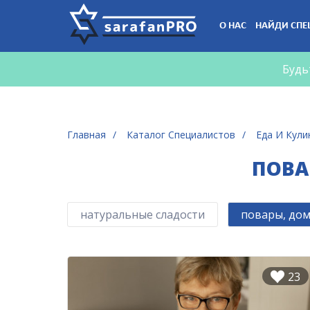
Что
О НАС
НАЙДИ СПЕ
Вы
ищете?
Будь
Главная
Каталог Специалистов
Еда И Кули
ПОВА
натуральные сладости
повары, дом
23