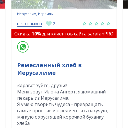
Иерусалим, Израиль
нет отзывов
2
Скидка
10%
для клиентов сайта sarafanPRO
Ремесленный хлеб в
Иерусалиме
Здравствуйте, друзья!
Меня зовут Илона Ангерт, я домашний
пекарь из Иерусалима.
Я умею творить чудеса - превращать
самые простые ингредиенты в пахучую,
мягкую с хрустящей корочкой буханку
хлеба!