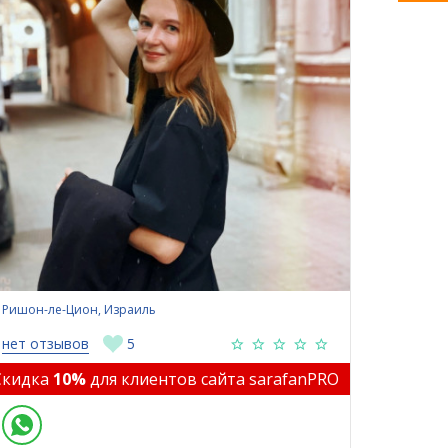
Ришон-ле-Цион, Израиль
нет отзывов
5
Скидка
10%
для клиентов сайта sarafanPRO