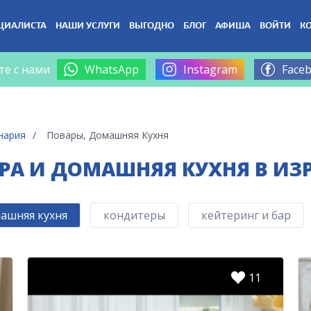
ЦИАЛИСТА
НАШИ УСЛУГИ
ВЫГОДНО
БЛОГ
АФИША
ВОЙТИ
К
те с нами
WhatsApp
Instagram
Face
нария
Повары, Домашняя Кухня
РА И ДОМАШНЯЯ КУХНЯ В ИЗ
ашняя кухня
кондитеры
кейтеринг и бар
11