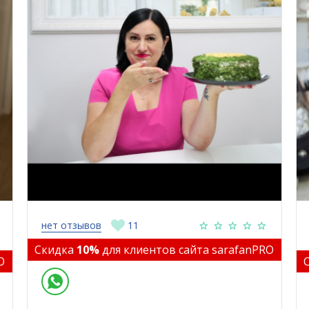
нет отзывов
11
Скидка
10%
для клиентов сайта sarafanPRO
O