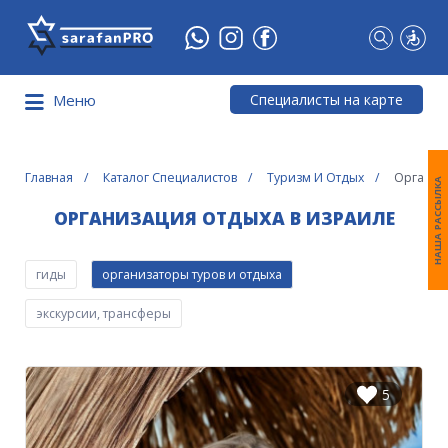
Что
Вы
ищете?
Специалисты на карте
Меню
Главная
Каталог Специалистов
Туризм И Отдых
Организ
НАША РАССЫЛКА
ОРГАНИЗАЦИЯ ОТДЫХА В ИЗРАИЛЕ
гиды
организаторы туров и отдыха
экскурсии, трансферы
5