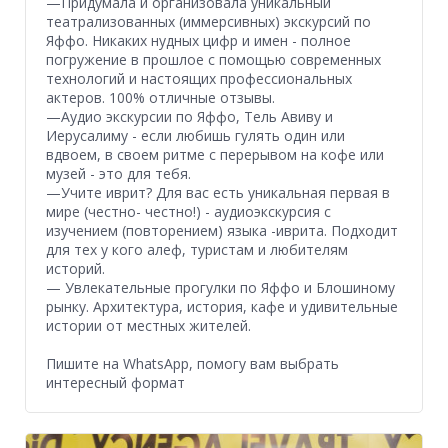
—Придумала и организовала уникальный
театрализованных (иммерсивных) экскурсий по
Яффо. Никаких нудных цифр и имен - полное
погружение в прошлое с помощью современных
технологий и настоящих профессиональных
актеров. 100% отличные отзывы.
—Аудио экскурсии по Яффо, Тель Авиву и
Иерусалиму - если любишь гулять один или
вдвоем, в своем ритме с перерывом на кофе или
музей - это для тебя.
—Учите иврит? Для вас есть уникальная первая в
мире (честно- честно!) - аудиоэкскурсия с
изучением (повторением) языка -иврита. Подходит
для тех у кого алеф, туристам и любителям
историй.
— Увлекательные прогулки по Яффо и Блошиному
рынку. Архитектура, история, кафе и удивительные
истории от местных жителей.
Пишите на WhatsApp, помогу вам выбрать
интересный формат