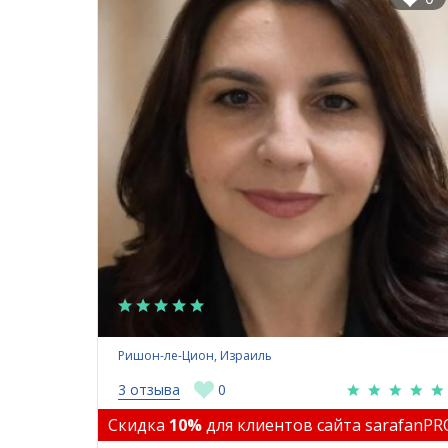
Ришон-ле-Цион, Израиль
3 отзыва
0
Скидка
10%
для клиентов сайта sarafanPR