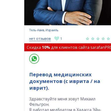
Тель-Авив, Израиль
нет отзывов
1
Скидка
10%
для клиентов сайта sarafanPR
Перевод медицинских
документов (с иврита / на
иврит).
Здравствуйте меня зовут Михаил
Фельгрон.
Я работал медбратом в Хадасса Эйн-