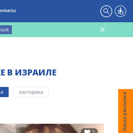
ОНТАКТЫ
book
Е В ИЗРАИЛЕ
ья
эзотерика
Наша рассылка
2