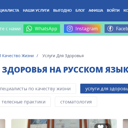
ЦИАЛИСТА
НАШИ УСЛУГИ
ВЫГОДНО
БЛОГ
АФИША
ВОЙТИ
К
те с нами
WhatsApp
Instagram
Face
И Качество Жизни
Услуги Для Здоровья
 ЗДОРОВЬЯ НА РУССКОМ ЯЗЫК
специалисты по качеству жизни
услуги для здоров
, телесные практики
стоматология
3