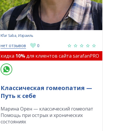
Kfar Saba, Израиль
нет отзывов
0
Скидка
10%
для клиентов сайта sarafanPRO
Классическая гомеопатия —
Путь к себе
Марина Орен — классический гомеопат
Помощь при острых и хронических
состояниях