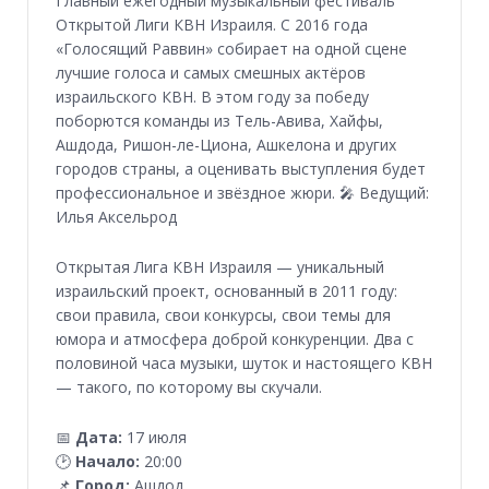
Главный ежегодный музыкальный фестиваль
Открытой Лиги КВН Израиля. С 2016 года
«Голосящий Раввин» собирает на одной сцене
лучшие голоса и самых смешных актёров
израильского КВН. В этом году за победу
поборются команды из Тель-Авива, Хайфы,
Ашдода, Ришон-ле-Циона, Ашкелона и других
городов страны, а оценивать выступления будет
профессиональное и звёздное жюри. 🎤 Ведущий:
Илья Аксельрод
Открытая Лига КВН Израиля — уникальный
израильский проект, основанный в 2011 году:
свои правила, свои конкурсы, свои темы для
юмора и атмосфера доброй конкуренции. Два с
половиной часа музыки, шуток и настоящего КВН
— такого, по которому вы скучали.
📅
Дата:
17 июля
🕑
Начало:
20:00
📌
Город:
Ашдод