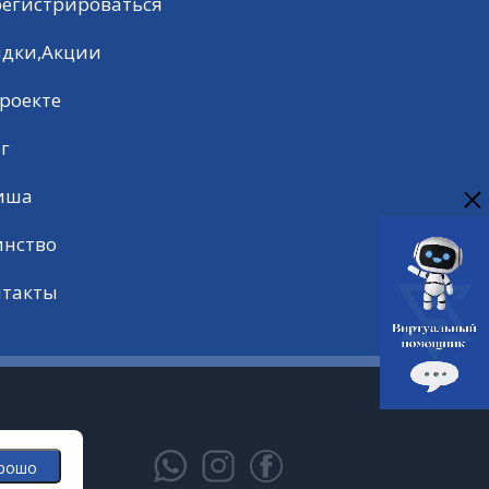
регистрироваться
идки,Акции
роекте
г
иша
инство
нтакты
рошо