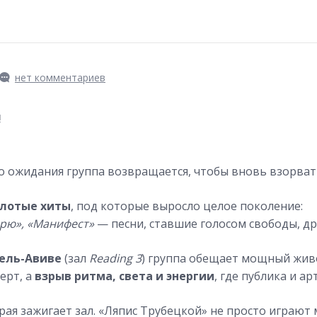
нет комментариев
!
о ожидания группа возвращается, чтобы вновь взорвать
лотые хиты
, под которые выросло целое поколение:
верю», «Манифест»
— песни, ставшие голосом свободы, др
Тель-Авиве
(зал
Reading 3
) группа обещает мощный жив
ерт, а
взрыв ритма, света и энергии
, где публика и а
рая зажигает зал. «Ляпис Трубецкой» не просто играют 