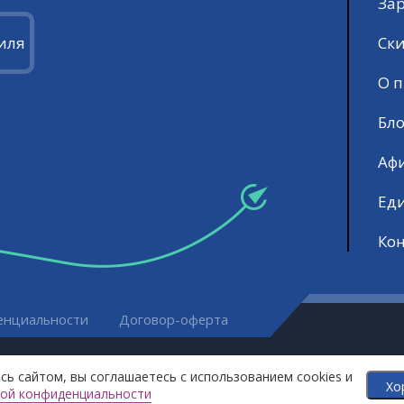
За
Ск
иля
О п
Бло
Аф
Ед
Ко
енциальности
Договор-оферта
сь сайтом, вы соглашаетесь с использованием cookies и
. Все права защищены
Хо
ой конфиденциальности