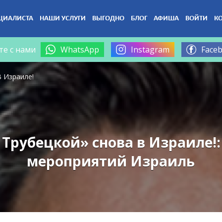
ЦИАЛИСТА
НАШИ УСЛУГИ
ВЫГОДНО
БЛОГ
АФИША
ВОЙТИ
К
те с нами
WhatsApp
Instagram
Face
В Израиле!
 Трубецкой» снова в Израиле!
мероприятий Израиль