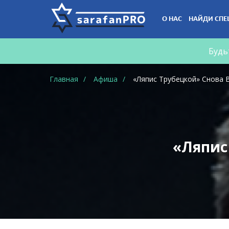
Что
О НАС
НАЙДИ СПЕ
Вы
ищете?
Будь
Главная
Афиша
«Ляпис Трубецкой» Снова 
«Ляпис