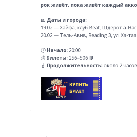
рок живёт, пока живёт каждый акк
📅
Даты и города:
19.02 — Хайфа, клуб Beat, Шдерот а-Нас
20.02 — Тель-Авив, Reading 3, ул. Ха-таа
🕑
Начало:
20:00
💰
Билеты:
256–506 ₪
🎸
Продолжительность:
около 2 часо