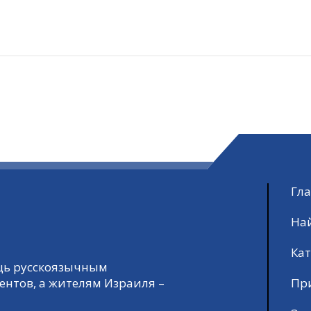
Гл
На
Кат
ощь русскоязычным
Пр
ентов, а жителям Израиля –