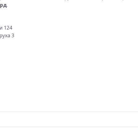
орд
.
и 124
руха 3
в