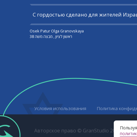
С гордостью сделано для жителей Изра
Osek Patur Olga Granovskaya
ראשון לציון , מבצה משה 38
Условия использования
Политика конфид
Пользуя
Авторское право © GranStudio 2023-2026
политик