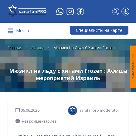
Что
Вы
ищете?
Специалисты на карте
Меню
Главная
Афиша
Мюзикл На Льду С Хитами Frozen
НАША РАССЫЛКА
Мюзикл на льду с хитами Frozen : Афиша
мероприятий Израиль
06.06.2026
sarafanpro moderator
нет комментариев