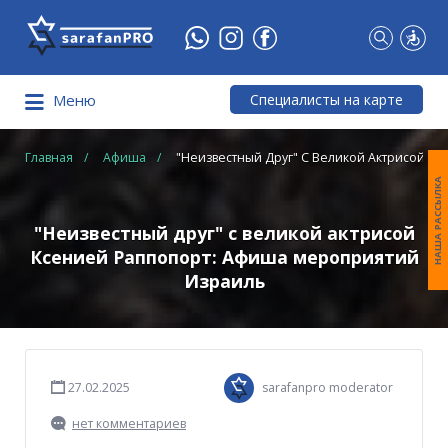
Что
Вы
ищете?
Специалисты на карте
Меню
Главная
Афиша
"Неизвестный Друг" C Великой Актрисой Кс
НАША РАССЫЛКА
"Неизвестный друг" c великой актрисой
Ксенией Раппопорт: Афиша мероприятий
Израиль
27.02.2025
sarafanpro moderator
нет комментариев