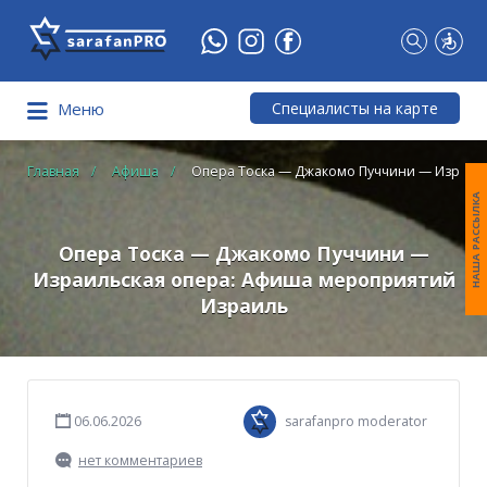
Что
Вы
ищете?
Специалисты на карте
Меню
Главная
Афиша
Опера Тоска — Джакомо Пуччини — Израил
НАША РАССЫЛКА
Опера Тоска — Джакомо Пуччини —
Израильская опера: Афиша мероприятий
Израиль
06.06.2026
sarafanpro moderator
нет комментариев