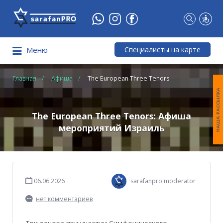
Что
Вы
ищете?
Специалисты на карте
Меню
Главная
Афиша
The European Three Tenors
НАША РАССЫЛКА
The European Three Tenors: Афиша
мероприятий Израиль
06.06.2026
sarafanpro moderator
нет комментариев