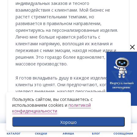
индивидуальных заказов и тесного
взаимодействия с клиентами. Мой бизнес не
растет стремительными темпами, но
развивается в правильном направлении,
ориентируясь на персонализированные изделия.
Лично мне больше нравится работать с
клиентами напрямую, воплощая их желания и
переживая с ними эмоции, находя новые идеи и
решения. Это гораздо более вдохновляет, чем
массовое производство.
Я готов вкладывать душу в каждое изделие, и
клиенты это ценят. Они предпочитают, когда им
уделяют внимание, находят персональный
подход и создают изделия, которые обладают
Пользуясь сайтом, вы соглашаетесь с
определенной энергетикой и уникальностью.
использованием cookies и
политикой
конфиденциальности
В будущем ювелирное искусство, по моему
Хорошо
мнению, будет все больше ориентироваться на
персонализацию и использование современных
КАТАЛОГ
СКИДКИ
АФИША
БЛОГ
СООБЩЕНИЯ