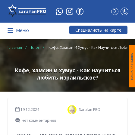
Что
Вы
ищете?
Специалисты на карте
Меню
Главная
Блог
Кофе, Хамсин И Хумус - Как Научиться Любить
НАША РАССЫЛКА
Кофе, хамсин и хумус - как научиться
любить израильское?
19.12.2024
Sarafan PRO
нет комментариев