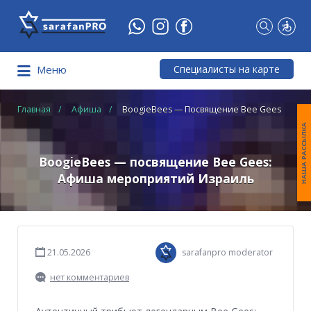
Что
Вы
ищете?
Специалисты на карте
Меню
Главная
Афиша
BoogieBees — Посвящение Bee Gees
НАША РАССЫЛКА
BoogieBees — посвящение Bee Gees:
Афиша мероприятий Израиль
21.05.2026
sarafanpro moderator
нет комментариев