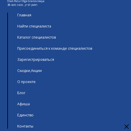
Osek Patur Olga Granovskaya
ראשון לציון , מבצה משה 38
Главная
Найти специалиста
Каталог специалистов
Присоединиться к команде специалистов
Зарегистрироваться
Скидки,Акции
О проекте
Блог
Афиша
Единство
Контакты