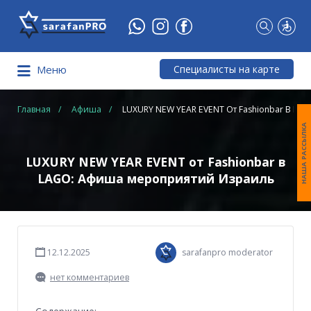
Что
Вы
ищете?
Специалисты на карте
Меню
Главная
Афиша
LUXURY NEW YEAR EVENT От Fashionbar В LA
НАША РАССЫЛКА
LUXURY NEW YEAR EVENT от Fashionbar в
LAGO: Афиша мероприятий Израиль
12.12.2025
sarafanpro moderator
нет комментариев