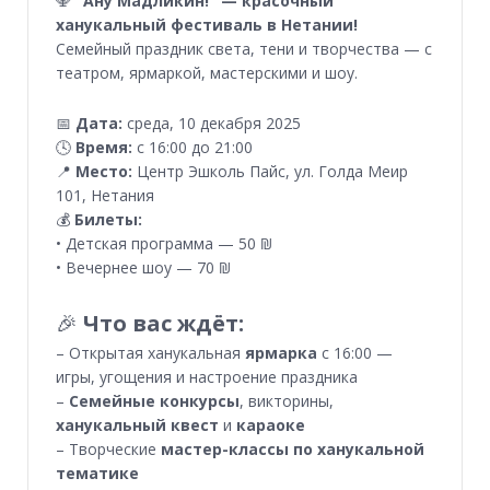
🕎
"Ану Мадликин!" — красочный
ханукальный фестиваль в Нетании!
Семейный праздник света, тени и творчества — с
театром, ярмаркой, мастерскими и шоу.
📅
Дата:
среда, 10 декабря 2025
🕓
Время:
с 16:00 до 21:00
📍
Место:
Центр Эшколь Пайс, ул. Голда Меир
101, Нетания
💰
Билеты:
• Детская программа — 50 ₪
• Вечернее шоу — 70 ₪
🎉
Что вас ждёт:
– Открытая ханукальная
ярмарка
с 16:00 —
игры, угощения и настроение праздника
–
Семейные конкурсы
, викторины,
ханукальный квест
и
караоке
– Творческие
мастер-классы по ханукальной
тематике