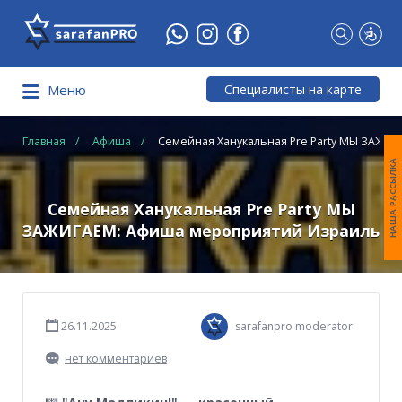
Что
Вы
ищете?
Специалисты на карте
Меню
Главная
Афиша
Семейная Ханукальная Pre Party МЫ ЗАЖИ
НАША РАССЫЛКА
Семейная Ханукальная Pre Party МЫ
ЗАЖИГАЕМ: Афиша мероприятий Израиль
26.11.2025
sarafanpro moderator
нет комментариев