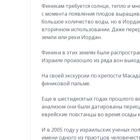
Финикам требуется солнце, тепло и мн
с момента появления плодов выращива
большое количество воды, но в Иорда
вторичном использовании. Даже перера
земли или реки Иордан.
Финики в этих землях были распростран
Израиле произошло из ряда вон выход
На своей экскурсии по крепости Масад
финиковой пальме.
Еще в шестидесятых годах прошлого в
анализом они были датированы период
еврейские повстанцы во время осады к
И в 2005 году у израильских ученых п
имени одного из праотцов человечеств