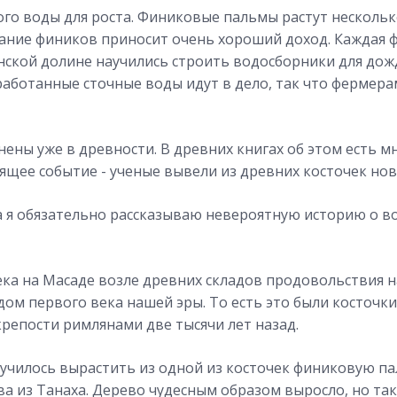
ого воды для роста. Финиковые пальмы растут несколько
ние фиников приносит очень хороший доход. Каждая 
нской долине научились строить водосборники для дожд
ботанные сточные воды идут в дело, так что фермерам
ены уже в древности. В древних книгах об этом есть м
ящее событие - ученые вывели из древних косточек но
а я обязательно рассказываю невероятную историю о в
ека на Масаде возле древних складов продовольствия 
ом первого века нашей эры. То есть это были косточк
репости римлянами две тысячи лет назад.
олучилось вырастить из одной из косточек финиковую па
а из Танаха. Дерево чудесным образом выросло, но так