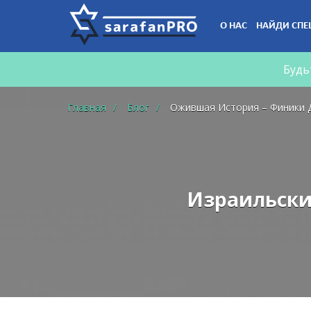
Что
О НАС
НАЙДИ СПЕ
Вы
ищете?
Будь
Главная
Блог
Ожившая История – Финики 
Израильски