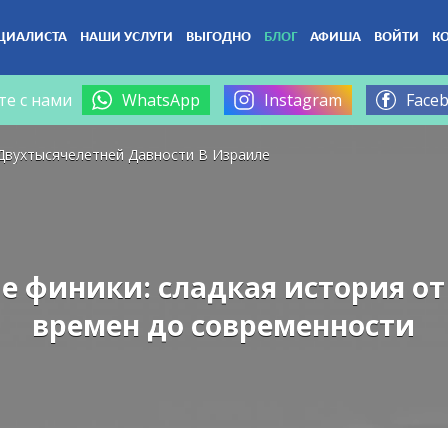
ЦИАЛИСТА
НАШИ УСЛУГИ
ВЫГОДНО
БЛОГ
АФИША
ВОЙТИ
К
те с нами
WhatsApp
Instagram
Face
Двухтысячелетней Давности В Израиле
е финики: сладкая история от
времен до современности