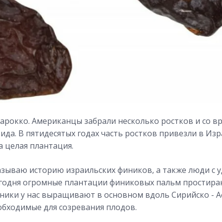
рокко. Американцы забрали несколько ростков и со в
ида. В пятидесятых годах часть ростков привезли в Изр
 целая плантация.
сказываю историю израильских фиников, а также люди с
егодня огромные плантации финиковых пальм простира
иники у нас выращивают в основном вдоль Сирийско - А
обходимые для созревания плодов.