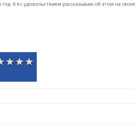
 год. А я с удовольствием рассказываю об этом на свои
1
2
3
4
5