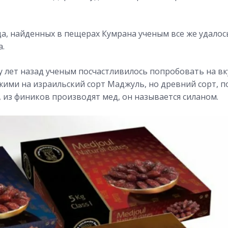
да, найденных в пещерах Кумрана ученым все же удалос
а.
ру лет назад ученым посчастливилось попробовать на в
жими на израильский сорт Маджуль, но древний сорт, п
и, из фиников производят мед, он называется силаном.