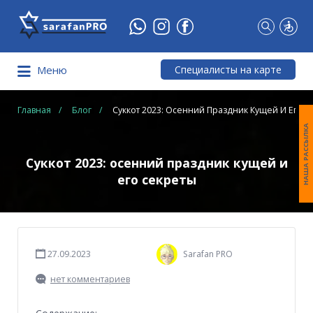
Что
Вы
ищете?
Специалисты на карте
Меню
Главная
Блог
Суккот 2023: Осенний Праздник Кущей И Его С
НАША РАССЫЛКА
Суккот 2023: осенний праздник кущей и
его секреты
27.09.2023
Sarafan PRO
нет комментариев