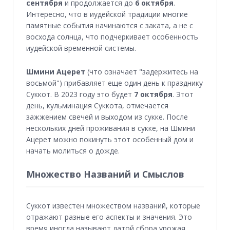
сентября
и продолжается до
6 октября
.
Интересно, что в иудейской традиции многие
памятные события начинаются с заката, а не с
восхода солнца, что подчеркивает особенность
иудейской временной системы.
Шмини Ацерет
(что означает "задержитесь на
восьмой") прибавляет еще один день к празднику
Суккот. В 2023 году это будет
7 октября
. Этот
день, кульминация Суккота, отмечается
зажжением свечей и выходом из сукке. После
нескольких дней проживания в сукке, на Шмини
Ацерет можно покинуть этот особенный дом и
начать молиться о дожде.
Множество Названий и Смыслов
Суккот известен множеством названий, которые
отражают разные его аспекты и значения. Это
время иногда называют датой сбора урожая,