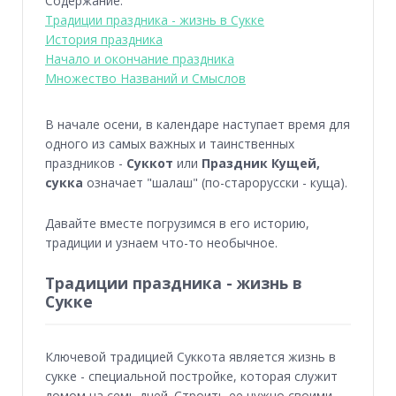
Содержание:
Традиции праздника - жизнь в Сукке
История праздника
Начало и окончание праздника
Множество Названий и Смыслов
В начале осени, в календаре наступает время для
одного из самых важных и таинственных
праздников -
Суккот
или
Праздник Кущей,
сукка
означает "шалаш" (по-старорусски - куща).
Давайте вместе погрузимся в его историю,
традиции и узнаем что-то необычное.
Традиции праздника - жизнь в
Сукке
Ключевой традицией Суккота является жизнь в
сукке - специальной постройке, которая служит
домом на семь дней. Строить ее нужно своими