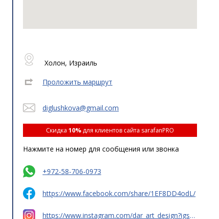
Холон, Израиль
Проложить маршрут
diglushkova@gmail.com
Скидка
10%
для клиентов сайта sarafanPRO
Нажмите на номер для сообщения или звонка
+972-58-706-0973
https://www.facebook.com/share/1EF8DD4odL/
https://www.instagram.com/dar_art_design?igsh=cGlvbzN3em14dnNn