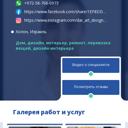
+972-58-706-0973
https://www.facebook.com/share/1EF8DD4odL/
https://www.instagram.com/dar_art_design?igsh=cGlvbzN3em14dnNn
Холон, Израиль
Дом, дизайн, интерьер, ремонт, перевозка
вещей
,
дизайн интерьера
Видео о специалисте
Посмотреть отзывы
Галерея работ и услуг