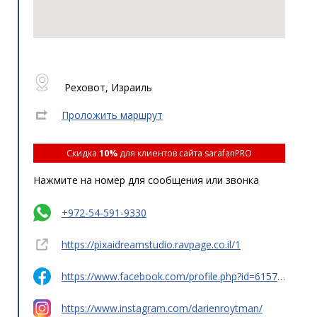
Реховот, Израиль
Проложить маршрут
Скидка
10%
для клиентов сайта sarafanPRO
Нажмите на номер для сообщения или звонка
+972-54-591-9330
https://pixaidreamstudio.ravpage.co.il/1
https://www.facebook.com/profile.php?id=61574889278295
https://www.instagram.com/darienroytman/