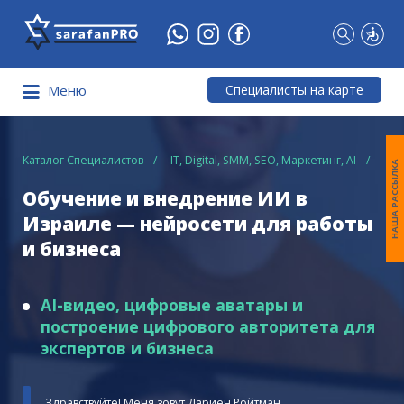
Что
Вы
ищете?
Специалисты на карте
Меню
Каталог Специалистов
IT, Digital, SMM, SEO, Маркетинг, AI
Обу
НАША РАССЫЛКА
Обучение и внедрение ИИ в
Израиле — нейросети для работы
и бизнеса
AI-видео, цифровые аватары и
построение цифрового авторитета для
экспертов и бизнеса
Здравствуйте! Меня зовут Дариен Ройтман.