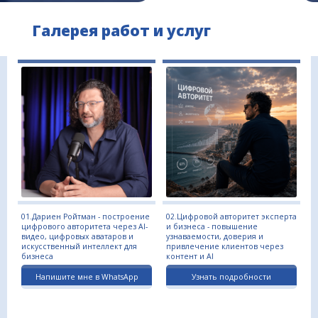
Галерея работ и услуг
01.Дариен Ройтман - построение
02.Цифровой авторитет эксперта
цифрового авторитета через AI-
и бизнеса - повышение
видео, цифровых аватаров и
узнаваемости, доверия и
искусственный интеллект для
привлечение клиентов через
бизнеса
контент и AI
Напишите мне в WhatsApp
Узнать подробности