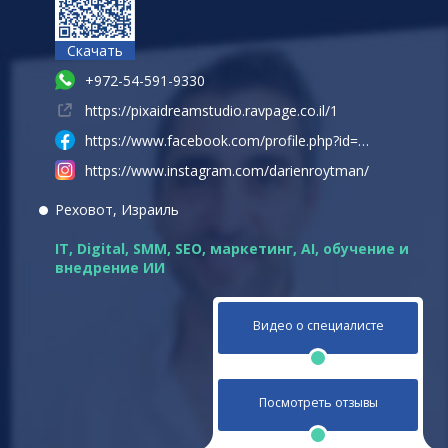
Скачать
+972-54-591-9330
https://pixaidreamstudio.ravpage.co.il/1
https://www.facebook.com/profile.php?id=61574889278295
https://www.instagram.com/darienroytman/
Реховот, Израиль
IT, Digital, SMM, SEO, маркетинг, AI
,
обучение и
внедрение ИИ
Видео о специалисте
Посмотреть отзывы