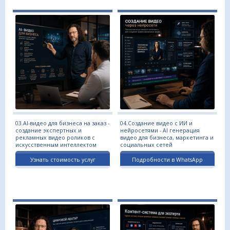
03.AI-видео для бизнеса на заказ -
04.Создание видео с ИИ и
создание экспертных и
нейросетями - AI генерация
рекламных видео роликов с
видео для бизнеса, маркетинга и
искусственным интеллектом
социальных сетей
Узнать стоимость услуг
Подробности в WhatsApp