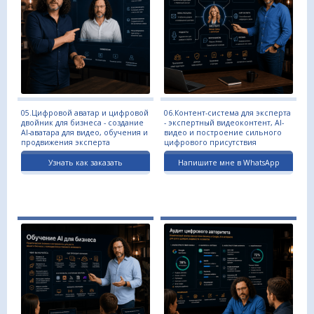
05.Цифровой аватар и цифровой
06.Контент-система для эксперта
двойник для бизнеса - создание
- экспертный видеоконтент, AI-
AI-аватара для видео, обучения и
видео и построение сильного
продвижения эксперта
цифрового присутствия
Узнать как заказать
Напишите мне в WhatsApp