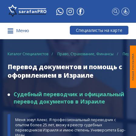
Что
Вы
ищете?
Специалисты на карте
Меню
Каталог Специалистов
Право, Страхование, Финансы
Перево
НАША РАССЫЛКА
Перевод документов и помощь с
оформлением в Израиле
Судебный переводчик и официальный
перевод документов в Израиле
Меня зовут Алекс. Я профессиональный переводчик с
опытом более 25 лет, вхожу в реестр судебных
переводчиков Израиля и имею степень Университета Бар-
Илан.