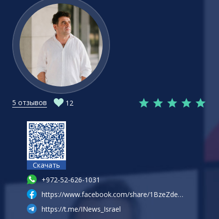
5 отзывов
12
Скачать
+972-52-626-1031
https://www.facebook.com/share/1BzeZdeUXD/?mibextid=wwXIfr
https://t.me/INews_Israel