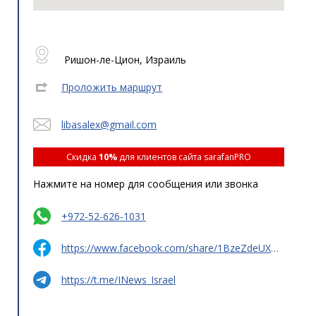
Ришон-ле-Цион, Израиль
Проложить маршрут
libasalex@gmail.com
Скидка
10%
для клиентов сайта sarafanPRO
Нажмите на номер для сообщения или звонка
+972-52-626-1031
https://www.facebook.com/share/1BzeZdeUXD/?mibextid=wwXIfr
https://t.me/INews_Israel